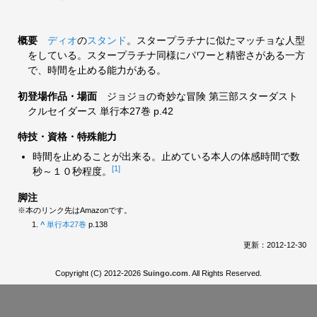
概要
ディオ
の
スタンド
。スタープラチナに似たマッチョな人型
をしている。スタープラチナ同様にパワーと精密さがある一方
で、時間を止める能力がある。
初登場作品・場面
ジョジョの奇妙な冒険 第三部スターダスト
クルセイダース 単行本27巻 p.42
特技・資格・特殊能力
時間を止めることが出来る。止めている本人の体感時間で数
[1]
秒～１０秒程度。
脚注
※本のリンク先はAmazonです。
^
単行本27巻
p.138
更新：2012-12-30
Copyright (C) 2012-2026
Suingo.com
. All Rights Reserved.