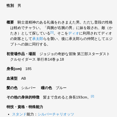
性別
男
概要
騎士道精神のある礼儀をわきまえた男。ただし普段の性格
は軽めでチャラい。「両腕が右腕の男」に妹を殺され、敵（か
[1]
たき）として探している
。そこを
ディオ
に利用されてディオ
の刺客として
承太郎
らを襲い、後に承太郎らの仲間としてエジ
プトへの旅に同行する。
初登場作品・場面
ジョジョの奇妙な冒険 第三部スターダスト
クルセイダース 単行本14巻 p.18
身長(cm)
185
血液型
AB
髪の色
シルバー
瞳の色
ブルー
[2]
その他の身体的特徴
髪まで含めると身長193cm。
特技・資格・特殊能力
スタンド
能力：
シルバーチャリオッツ