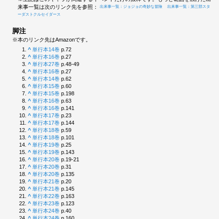
来事一覧は次のリンク先を参照：
出来事一覧：ジョジョの奇妙な冒険
出来事一覧：第三部スタ
ーダストクルセイダース
脚注
※本のリンク先はAmazonです。
^
単行本14巻
p.72
^
単行本16巻
p.27
^
単行本27巻
p.48-49
^
単行本16巻
p.27
^
単行本14巻
p.62
^
単行本15巻
p.60
^
単行本15巻
p.198
^
単行本16巻
p.63
^
単行本16巻
p.141
^
単行本17巻
p.23
^
単行本17巻
p.144
^
単行本18巻
p.59
^
単行本18巻
p.101
^
単行本19巻
p.25
^
単行本19巻
p.143
^
単行本20巻
p.19-21
^
単行本20巻
p.31
^
単行本20巻
p.135
^
単行本21巻
p.20
^
単行本21巻
p.145
^
単行本22巻
p.163
^
単行本23巻
p.123
^
単行本24巻
p.40
^
単行本24巻
p.160