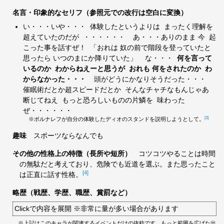
名言・印象的なセリフ（参照元での改行は空白に変換）
い・・・いや・・・ 体験したというよりは まったく理解を
超えていたのだが ・・・・・・ あ・・・ありのまま 今 起
こった事を話すぜ！ 「おれは 奴の前で階段を登っていたと
思ったら いつのまにか降りていた」 な・・・
何を言って
いるのか
わからねえーと思うが
おれも 何をされたのか
わ
からなかった・・・
頭がどうにかなりそうだった・・・
催眠術だとか超スピードだとか そんなチャチなもんじゃあ
断じてねえ もっと恐ろしいものの片鱗を 味わった
ぜ・・・・・・
[3]
※ポルナレフが自分の体験したディオのスタンドを説明しようとして。
趣味
スポーツならなんでも
その他の性格上の特徴（長所や短所）
コツコツやることは時間
の無駄だと考えており、危険でも近道を選ぶ。また思ったこと
[4]
は正直に話す性格。
略歴（戦歴、学歴、職歴、賞罰など）
Clickで内容を展開 ※非常に量が多い場合があります
※上記はこのキャラが関連するイベントだけの抜粋です。もっと範囲を広げた出