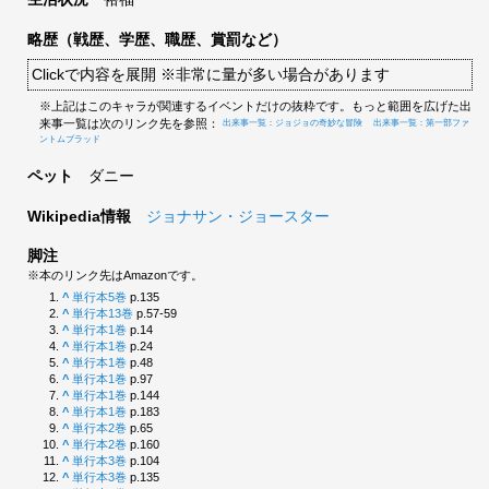
略歴（戦歴、学歴、職歴、賞罰など）
Clickで内容を展開 ※非常に量が多い場合があります
※上記はこのキャラが関連するイベントだけの抜粋です。もっと範囲を広げた出
来事一覧は次のリンク先を参照：
出来事一覧：ジョジョの奇妙な冒険
出来事一覧：第一部ファ
ントムブラッド
ペット
ダニー
Wikipedia情報
ジョナサン・ジョースター
脚注
※本のリンク先はAmazonです。
^
単行本5巻
p.135
^
単行本13巻
p.57-59
^
単行本1巻
p.14
^
単行本1巻
p.24
^
単行本1巻
p.48
^
単行本1巻
p.97
^
単行本1巻
p.144
^
単行本1巻
p.183
^
単行本2巻
p.65
^
単行本2巻
p.160
^
単行本3巻
p.104
^
単行本3巻
p.135