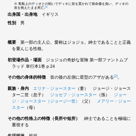
※ 客船上のディオとの戦いでディオに首を貫かれて致命傷を負い、ディオの
[1]
首を抱えたまま死亡。
出身国・出身地
イギリス
性別
男
概要
第一部の主人公。愛称はジョジョ。紳士であることと正義
を重んじる性格。
初登場作品・場面
ジョジョの奇妙な冒険 第一部ファントムブ
ラッド 単行本1巻 p.24
[2]
その他の身体的特徴
首の後の左側に星型のアザがある
。
親族・身内
エリナ・ジョースター
（妻） ジョージ・ジョース
ター二世（息子）
ジョセフ・ジョースター
（孫）
ジョー
ジ・ジョースター（ジョージ一世）
（父）
メアリー・ジョー
スター
（母）
その他の性格上の特徴（長所や短所）
紳士であることを極端に
重視する
生活状況
裕福