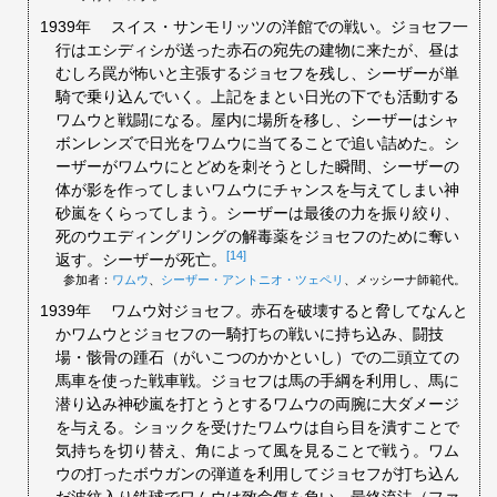
1939年
スイス・サンモリッツの洋館での戦い。ジョセフ一
行はエシディシが送った赤石の宛先の建物に来たが、昼は
むしろ罠が怖いと主張するジョセフを残し、シーザーが単
騎で乗り込んでいく。上記をまとい日光の下でも活動する
ワムウと戦闘になる。屋内に場所を移し、シーザーはシャ
ボンレンズで日光をワムウに当てることで追い詰めた。シ
ーザーがワムウにとどめを刺そうとした瞬間、シーザーの
体が影を作ってしまいワムウにチャンスを与えてしまい神
砂嵐をくらってしまう。シーザーは最後の力を振り絞り、
死のウエディングリングの解毒薬をジョセフのために奪い
[14]
返す。シーザーが死亡。
参加者：
ワムウ
、
シーザー・アントニオ・ツェペリ
、メッシーナ師範代。
1939年
ワムウ対ジョセフ。赤石を破壊すると脅してなんと
かワムウとジョセフの一騎打ちの戦いに持ち込み、闘技
場・骸骨の踵石（がいこつのかかといし）での二頭立ての
馬車を使った戦車戦。ジョセフは馬の手綱を利用し、馬に
潜り込み神砂嵐を打とうとするワムウの両腕に大ダメージ
を与える。ショックを受けたワムウは自ら目を潰すことで
気持ちを切り替え、角によって風を見ることで戦う。ワム
ウの打ったボウガンの弾道を利用してジョセフが打ち込ん
だ波紋入り鉄球でワムウは致命傷を負い、最終流法（ファ