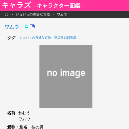
キャラズ
- キャラクター図鑑 -
Top
ジョジョの奇妙な冒険
ワムウ
ワムウ
タグ
ジョジョの奇妙な冒険
第二部戦闘潮流
名前
わむう
ワムウ
愛称・別名
柱の男