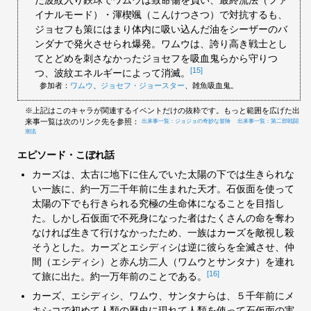
イナルモード）・渾楔颯（こんけつさつ）で対抗するも、
ジョセフも策にはまり体内に吸い込んだ油をシーザーのバ
ンダナで発火させられ爆発。ワムウは、誇り高き戦士とし
てとどめを刺さなかったジョセフを吸血鬼らから守りつ
[15]
つ、波紋エネルギーによって消滅。
参加者：
ワムウ
、
ジョセフ・ジョースター
、雑魚吸血鬼。
※上記はこのキャラが関連するイベントだけの抜粋です。もっと範囲を広げた出
来事一覧は次のリンク先を参照：
出来事一覧：ジョジョの奇妙な冒険
出来事一覧：第二部戦闘
潮流
エピソード・こぼれ話
カーズは、太古に地下に住んでいた太陽の下では生きられな
い一族に、約一万二千年前に生まれた天才。石仮面を使って
太陽の下でも行きられる究極の生命体になることを目指し
た。しかし石仮面で不死身になった者はたくさんの命を奪わ
なければ生きて行けなかったため、一族はカーズを敵視し殺
そうとした。カーズとエシディシは逆に彼らを全滅させ、仲
間（エシディシ）と赤ん坊二人（ワムウとサンタナ）を連れ
[16]
て旅に出た。約一万年前のことである。
カーズ、エシディシ、ワムウ、サンタナらは、５千年前にメ
キシコで初めて人類の歴史に現れて人類を使って石仮面の実