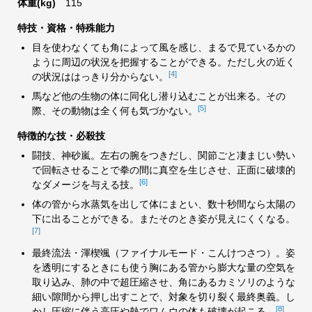
体重(kg)
115
特技・資格・特殊能力
目を使わなくても角によって風を感じ、まるで見ているかの
ように周辺の状況を把握することができる。ただし火の近く
[4]
の状況ははっきり分からない。
馬など他の生物の体に同化し潜り込むことが出来る。その
[5]
際、その動物は全く何も気づかない。
特徴的な技・必殺技
闘技、神砂嵐。左右の腕をつきだし、関節ごと凄まじい勢い
で回転させることで拳の間に真空を生じさせ、正面に破壊的
[6]
なダメージを与える技。
体の管から水蒸気を出して体にまとい、数十秒間なら太陽の
下に出ることができる。またそのとき姿が見えにくくなる。
[7]
最終流法・渾楔颯（ファイナルモード・こんけつさつ）。姿
を透明にするときにも使う胸にある管から膨大な量の空気を
取り込み、肺の中で超圧縮させ、角にあるカミソリのような
細い隙間から押し出すことで、対象を切り裂く最終奥義。し
[8]
かし圧縮に伴う高圧や熱でワムウの体も破壊が起こる。