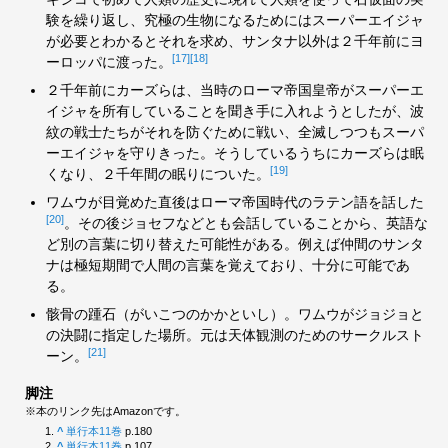
験を繰り返し、究極の生物になるためにはスーパーエイジャ
が必要とわかるとそれを求め、サンタナ以外は２千年前にヨ
[17]
[18]
ーロッパに渡った。
２千年前にカーズらは、当時のローマ帝国皇帝がスーパーエ
イジャを所有していることを聞き手に入れようとしたが、波
紋の戦士たちがそれを防ぐために戦い、全滅しつつもスーパ
ーエイジャを守りきった。そうしているうちにカーズらは眠
[19]
くなり、２千年間の眠りについた。
ワムウが目覚めた直後はローマ帝国時代のラテン語を話した
[20]
。その後ジョセフなどとも会話していることから、英語な
ど別の言葉に切り替えた可能性がある。例えば仲間のサンタ
ナは極短期間で人間の言葉を覚えており、十分に可能であ
る。
骸骨の踵石（がいこつのかかといし）。ワムウがジョジョと
の決闘に指定した場所。元は天体観測のためのサークルスト
[21]
ーン。
脚注
※本のリンク先はAmazonです。
^
単行本11巻
p.180
^
単行本11巻
p.107