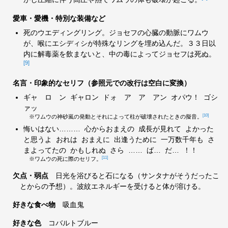
愛車・愛機・特別な装備など
死のウエディングリング。ジョセフの心臓の動脈にワムウ
が、喉にエシディシが特殊なリングを埋め込んだ。３３日以
内に解毒薬を飲まないと、中の毒によってジョセフは死ぬ。
[9]
名言・印象的なセリフ（参照元での改行は空白に変換）
ギャ ロ ン ギャロン ドォ ア ア アン オパウ！ ゴシ
ァッ
[10]
※ワムウの神砂嵐の発動とそれによって柱が破壊されたときの擬音。
悔いはない……… 心からおまえの 成長が見れて よかった
と思うよ おれは おまえに 出逢うために 一万数千年も さ
まよってたの かもしれぬ さら …… ば… だ… ！！
[11]
※ワムウの死に際のセリフ。
欠点・弱点
日光を浴びると石になる（サンタナがそうだったこ
とからの予想）。波紋エネルギーを受けると体が溶ける。
好きな食べ物
吸血鬼
好きな色
コバルトブルー