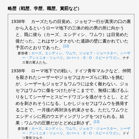
略歴（戦歴、学歴、職歴、賞罰など）
1938年
カーズたちの目覚め。ジョセフ一行が真実の口の裏
から入るというローマ地下の三体の柱の男の所に向かう
と、既に彼ら（カーズ、エシディシ、ワムウ）は目覚めた
後だった。これはサンタナがいた遺跡の壁に書かれていた
[12]
予言のとおりであった。
参加者：
カーズ
、
エシディシ
、
ワムウ
、
ジョセフ・ジョースター
、
シーザ
ー・アントニオ・ツェペリ
、
ロバート・E・O・スピードワゴン
、ナチ
ス軍の軍人たち。
1938年
ローマ地下での戦い。ドイツ青年マルクなど、仲間
を殺されたシーザーやジョセフはカーズらに戦いを挑む
が、シーザーもジョセフもワムウには全く敵わない。ジョ
セフはワムウに傷をつけたがそこまでで、無様に逃げるふ
りをしてシーザーとスピードワゴンを逃がそうとし、とど
めを刺されそうになる。しかしジョセフはワムウを挑発す
ることで、一月後の再対決を約束させる。ただしワムウと
エシディシに死のウエディングリングをつけられる。結
[13]
果：ワムウの圧勝だがとどめは刺さず。
参加者：
カーズ
、
エシディシ
、
ワムウ
、
ジョセフ・ジョースター
、
シーザ
ー・アントニオ・ツェペリ
、
ロバート・E・O・スピードワゴン
、ドイ
ツ青年マルク。