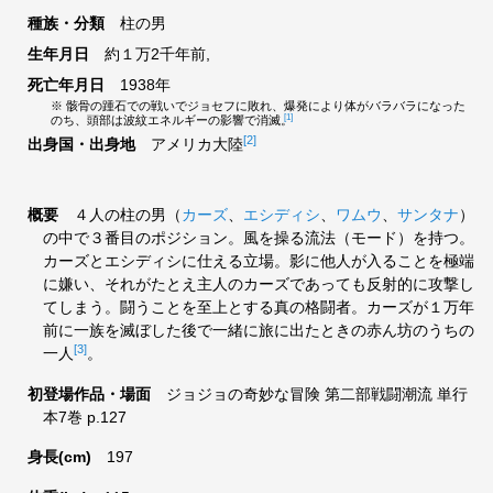
種族・分類
柱の男
生年月日
約１万2千年前,
死亡年月日
1938年
※ 骸骨の踵石での戦いでジョセフに敗れ、爆発により体がバラバラになった
[1]
のち、頭部は波紋エネルギーの影響で消滅。
[2]
出身国・出身地
アメリカ大陸
概要
４人の柱の男（
カーズ
、
エシディシ
、
ワムウ
、
サンタナ
）
の中で３番目のポジション。風を操る流法（モード）を持つ。
カーズとエシディシに仕える立場。影に他人が入ることを極端
に嫌い、それがたとえ主人のカーズであっても反射的に攻撃し
てしまう。闘うことを至上とする真の格闘者。カーズが１万年
前に一族を滅ぼした後で一緒に旅に出たときの赤ん坊のうちの
[3]
一人
。
初登場作品・場面
ジョジョの奇妙な冒険 第二部戦闘潮流 単行
本7巻 p.127
身長(cm)
197