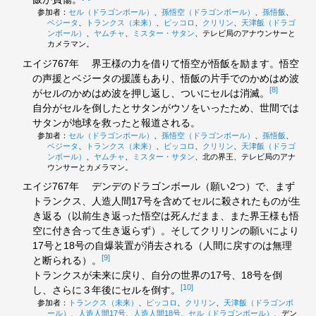
参加者：
セル（ドラゴンボール）
、
孫悟空（ドラゴンボール）
、
孫悟飯
、
ベジータ
、
トランクス（未来）
、
ピッコロ
、
クリリン
、
天津飯（ドラゴ
ンボール）
、
ヤムチャ
、
ミスター・サタン
、テレビ局のアナウンサーと
カメラマン。
エイジ767年
界王様の力を借りて悟空が悟飯を励ます。悟空
の声援とベジータの援護もあり、悟飯の片手でのかめはめ波
[8]
がセルのかめはめ波を押し返し、ついにセルは消滅。
自分がセルを倒したとサタンがウソをいったため、世間では
サタンが地球を救ったと報道される。
参加者：
セル（ドラゴンボール）
、
孫悟空（ドラゴンボール）
、
孫悟飯
、
ベジータ
、
トランクス（未来）
、
ピッコロ
、
クリリン
、
天津飯（ドラゴ
ンボール）
、
ヤムチャ
、
ミスター・サタン
、北の界王、テレビ局のアナ
ウンサーとカメラマン。
エイジ767年
デンデのドラゴンボール（願い2つ）で、まず
トランクス、人造人間17号を含めてセルに殺されたものが生
き返る（以前生き返った悟空は死んだまま、また界王様も悟
空に付き合って生き返らず）。そしてクリリンの願いにより
17号と18号の自爆装置が消去される（人間に戻すのは無理
[9]
と断られる）。
トランクスが未来に戻り、自分の世界の17号、18号を倒
[10]
し、さらに３年後にセルを倒す。
参加者：
トランクス（未来）
、
ピッコロ
、
クリリン
、
天津飯（ドラゴンボ
ール）
、
人造人間17号
、
人造人間18号
、
セル（ドラゴンボール）
、デン