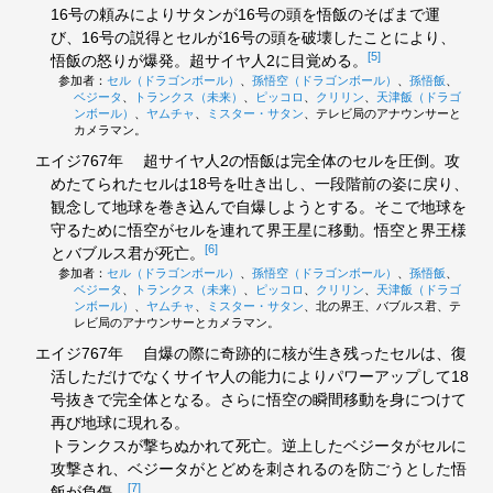
16号の頼みによりサタンが16号の頭を悟飯のそばまで運
び、16号の説得とセルが16号の頭を破壊したことにより、
[5]
悟飯の怒りが爆発。超サイヤ人2に目覚める。
参加者：
セル（ドラゴンボール）
、
孫悟空（ドラゴンボール）
、
孫悟飯
、
ベジータ
、
トランクス（未来）
、
ピッコロ
、
クリリン
、
天津飯（ドラゴ
ンボール）
、
ヤムチャ
、
ミスター・サタン
、テレビ局のアナウンサーと
カメラマン。
エイジ767年
超サイヤ人2の悟飯は完全体のセルを圧倒。攻
めたてられたセルは18号を吐き出し、一段階前の姿に戻り、
観念して地球を巻き込んで自爆しようとする。そこで地球を
守るために悟空がセルを連れて界王星に移動。悟空と界王様
[6]
とバブルス君が死亡。
参加者：
セル（ドラゴンボール）
、
孫悟空（ドラゴンボール）
、
孫悟飯
、
ベジータ
、
トランクス（未来）
、
ピッコロ
、
クリリン
、
天津飯（ドラゴ
ンボール）
、
ヤムチャ
、
ミスター・サタン
、北の界王、バブルス君、テ
レビ局のアナウンサーとカメラマン。
エイジ767年
自爆の際に奇跡的に核が生き残ったセルは、復
活しただけでなくサイヤ人の能力によりパワーアップして18
号抜きで完全体となる。さらに悟空の瞬間移動を身につけて
再び地球に現れる。
トランクスが撃ちぬかれて死亡。逆上したベジータがセルに
攻撃され、ベジータがとどめを刺されるのを防ごうとした悟
[7]
飯が負傷。