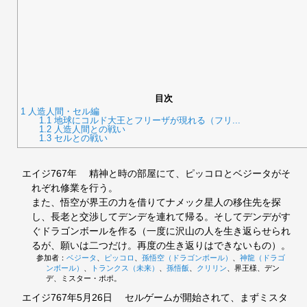
目次
1
人造人間・セル編
1.1
地球にコルド大王とフリーザが現れる（フリ...
1.2
人造人間との戦い
1.3
セルとの戦い
エイジ767年
精神と時の部屋にて、ピッコロとベジータがそ
れぞれ修業を行う。
また、悟空が界王の力を借りてナメック星人の移住先を探
し、長老と交渉してデンデを連れて帰る。そしてデンデがす
ぐドラゴンボールを作る（一度に沢山の人を生き返らせられ
るが、願いは二つだけ。再度の生き返りはできないもの）。
参加者：
ベジータ
、
ピッコロ
、
孫悟空（ドラゴンボール）
、
神龍（ドラゴ
ンボール）
、
トランクス（未来）
、
孫悟飯
、
クリリン
、界王様、デン
デ、ミスター・ポポ。
エイジ767年5月26日
セルゲームが開始されて、まずミスタ