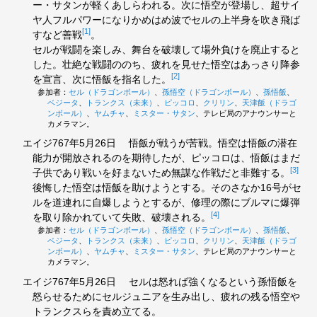
ー・サタンが軽くあしらわれる。次に悟空が登場し、超サイ
ヤ人フルパワーになりかめはめ波でセルの上半身を吹き飛ば
[1]
すなど善戦
。
セルが戦闘を楽しみ、舞台を破壊して場外負けを廃止すると
した。壮絶な戦闘ののち、疲れを見せた悟空はあっさり降参
[2]
を宣言、次に悟飯を指名した。
参加者：
セル（ドラゴンボール）
、
孫悟空（ドラゴンボール）
、
孫悟飯
、
ベジータ
、
トランクス（未来）
、
ピッコロ
、
クリリン
、
天津飯（ドラゴ
ンボール）
、
ヤムチャ
、
ミスター・サタン
、テレビ局のアナウンサーと
カメラマン。
エイジ767年5月26日
悟飯が戦うが苦戦。悟空は悟飯の潜在
能力が開放されるのを期待したが、ピッコロは、悟飯はまだ
[3]
子供であり戦いを好まないため無謀な作戦だと非難する。
後悔した悟空は悟飯を助けようとする。そのさなか16号がセ
ルを道連れに自爆しようとするが、修理の際にブルマに爆弾
[4]
を取り除かれていて失敗、破壊される。
参加者：
セル（ドラゴンボール）
、
孫悟空（ドラゴンボール）
、
孫悟飯
、
ベジータ
、
トランクス（未来）
、
ピッコロ
、
クリリン
、
天津飯（ドラゴ
ンボール）
、
ヤムチャ
、
ミスター・サタン
、テレビ局のアナウンサーと
カメラマン。
エイジ767年5月26日
セルは怒れば強くなるという孫悟飯を
怒らせるためにセルジュニアを生み出し、疲れの残る悟空や
トランクスらを責め立てる。