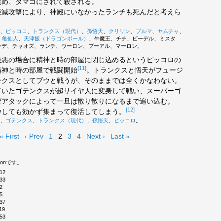
責め、タマゴにされて殺される。
絶滅攻撃により、神殿にいなかったランチも死んだと考えら
、
ピッコロ
、
トランクス（現代）
、
孫悟天
、
クリリン
、
ブルマ
、
ヤムチャ
、
、
亀仙人
、
天津飯（ドラゴンボール）
、牛魔王、チチ、ビーデル、ミスタ
ンデ、チャオズ、ランチ、ウーロン、プーアル、マーロン。
悪の場合に精神と時の部屋に閉じ込めるというピッコロの
[11]
精神と時の部屋で戦闘開始
。トランクスと悟天がフュージ
ンクスとしてブウと戦うが、そのままでは全くかなわない。
ていたゴテンクスが超サイヤ人に変身して戦い、スーパーゴ
ゼアタックによって一旦は散り散りになるまで追い込む。
[12]
やしても効かず集まって復活してしまう。
、
ゴテンクス
、
トランクス（現代）
、
孫悟天
、
ピッコロ
。
« First
‹ Prev
1
2
3
4
Next ›
Last »
onです。
12
33
2
5
37
19
53