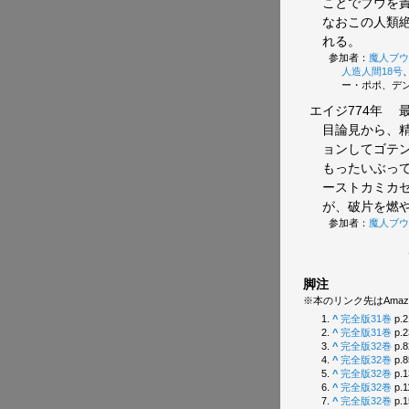
ことでブウを
なおこの人類
れる。
参加者：
魔人ブウ
人造人間18号
ー・ポポ、デ
エイジ774年
最
目論見から、
ョンしてゴテ
もったいぶっ
ーストカミカ
が、破片を燃
参加者：
魔人ブウ
脚注
※本のリンク先はAmaz
^
完全版31巻
p.2
^
完全版31巻
p.2
^
完全版32巻
p.8
^
完全版32巻
p.8
^
完全版32巻
p.1
^
完全版32巻
p.1
^
完全版32巻
p.1