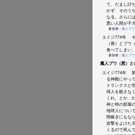
て、だまし討
かず、そのう
なる。さらに
悪い人間が子
参加者：
魔人ブウ
エイジ774年
キ
（善）とブウ
食べてしまい
参加者：
魔人ブウ
魔人ブウ（悪）と
エイジ774年
新
る神殿にやっ
トランクスと
球人を殺さな
くれ、とか、
神と時の部屋の
地球人につい
間稼ぎにもな
攻撃をよけた
くるので死ん