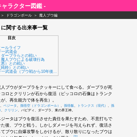
 キャラクター図鑑 -
ドラゴンボール
魔人ブウ編
」に関する出来事一覧
目次
クールライフ
下一武道会
、ダーブラらとの戦い
、魔人ブウによる破壊行為
（悪）との戦い
（純粋）との戦い
下一武道会（ブウ戦から10年後...
人ブウがダーブラをクッキーにして食べる。ダーブラが死
ッコロとクリリンが石から復活（ピッコロの石像はトランク
たが、再生能力で体を再生）。
、
ベジータ
、
孫悟空（ドラゴンボール）
、
孫悟飯
、
トランクス（現代）
、
孫
ロ
、
クリリン
、バビディ、ダーブラ、東の界王神。
ジータはブウを復活させた責任を果たすため、不意打ちで
せた後、ブウと戦う。しかしダメージを与えられず、復活さ
じてブウに自爆攻撃をしかけるが、散り散りになったブウは
[1]