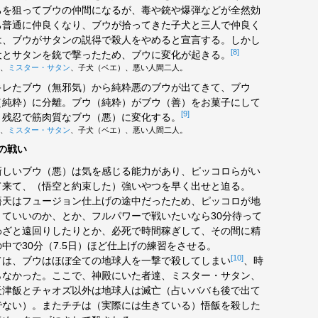
ちを狙ってブウの仲間になるが、毒や銃や爆弾などが全然効
ち普通に仲良くなり、ブウが拾ってきた子犬と三人で仲良く
は、ブウがサタンの説得で殺人をやめると宣言する。しかし
[8]
犬とサタンを銃で撃ったため、ブウに変化が起きる。
、
ミスター・サタン
、子犬（ベエ）、悪い人間二人。
レたブウ（無邪気）から純粋悪のブウが出てきて、ブウ
（純粋）に分離。ブウ（純粋）がブウ（善）をお菓子にして
[9]
、残忍で筋肉質なブウ（悪）に変化する。
、
ミスター・サタン
、子犬（ベエ）、悪い人間二人。
の戦い
しいブウ（悪）は気を感じる能力があり、ピッコロらがい
て来て、（悟空と約束した）強いやつを早く出せと迫る。
悟天はフュージョン仕上げの途中だったため、ピッコロが地
くていいのか、とか、フルパワーで戦いたいなら30分待って
わざと遠回りしたりとか、必死で時間稼ぎして、その間に精
中で30分（7.5日）ほど仕上げの練習をさせる。
[10]
ては、ブウはほぼ全ての地球人を一撃で殺してしまい
、時
らなかった。ここで、神殿にいた者達、ミスター・サタン、
天津飯とチャオズ以外は地球人は滅亡（占いババも後で出て
でない）。またチチは（実際には生きている）悟飯を殺した