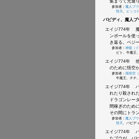
集まって元通
参加者：
魔人ブウ
悟天
、
ピッコ
バビディ、魔人ブ
エイジ774年
魔
ンボールを使
き返る。ベジ
参加者：
神龍（ド
ビト、牛魔王
エイジ774年
他
のために悟空
参加者：
孫悟空（
牛魔王、チチ
エイジ774年
バ
れたり殺され
ドラゴンレー
間稼ぎのため
その間にトラ
参加者：
魔人ブウ
悟天
、バビデ
エイジ774年
バ
たブウが、バ