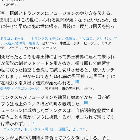
、バビディ。
空、悟飯とトランクスにフュージョンのやり方を伝える。
の使用によりこの世にいられる期間が短くなったいたため、仕
ロに任せて早めにあの世に帰る。最後に一度だけ悟天を抱っ
ドラゴンボール）
、
トランクス（現代）
、
孫悟天
、
ピッコロ
、
クリリン
、
ブ
ャ
、
人造人間18号
、
亀仙人
、占いババ、牛魔王、チチ、ビーデル、ミスタ
ンデ、プーアル、ウーロン、マーロン。
死だったところを界王神によって界王神界に連れて来られ
飯が伝説の剣ゼットソードを引き抜き、振り回して練習す
の世に戻った悟空も合流して試し切りさせると、硬いカッチ
れてしまう。中から出てきた15代前の界王神（老界王神）に
[5]
潜在能力を引き出す儀式が始められる。
孫悟空（ドラゴンボール）
、老界王神、東の界王神、キビト。
ランクスらがフュージョンを練習し始めてから一日が経
[6]
、ブウは地上の２／３ほどの町を破壊した。
フュージョンに成功したゴテンクスは、自信過剰な態度で止
の言うことも聞かずブウに挑戦するが、ボコられて帰ってく
[7]
ンは描かれず）。
、
ゴテンクス
、
トランクス（現代）
、
孫悟天
、
ピッコロ
。
タンが世界中の期待を背負ってブウを倒しにくる。そし