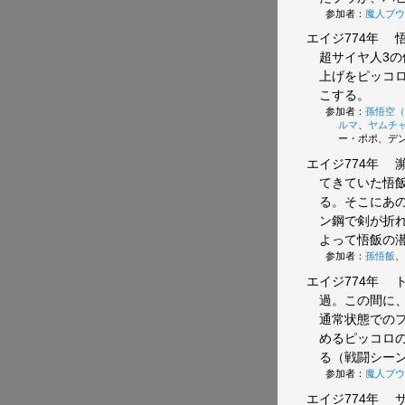
参加者：
魔人ブウ
エイジ774年
悟
超サイヤ人3
上げをピッコ
こする。
参加者：
孫悟空（
ルマ
、
ヤムチ
ー・ポポ、デ
エイジ774年
瀕
てきていた悟
る。そこにあ
ン鋼で剣が折
よって悟飯の
参加者：
孫悟飯
、
エイジ774年
ト
過。この間に
通常状態での
めるピッコロ
る（戦闘シー
参加者：
魔人ブウ
エイジ774年
サ