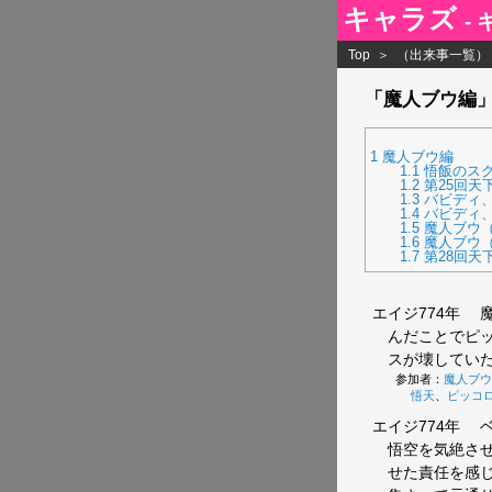
キャラズ
-
Top
（出来事一覧）
「魔人ブウ編
1
魔人ブウ編
1.1
悟飯のス
1.2
第25回天
1.3
バビディ
1.4
バビディ
1.5
魔人ブウ
1.6
魔人ブウ
1.7
第28回天
エイジ774年
魔
んだことでピ
スが壊してい
参加者：
魔人ブウ
悟天
、
ピッコ
エイジ774年
ベ
悟空を気絶さ
せた責任を感