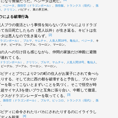
りになり無傷だった。ベジータは死亡。
、
ベジータ
、
孫悟空（ドラゴンボール）
、
孫悟飯
、
トランクス（現代）
、
孫
ロ
、
クリリン
、バビディ、東の界王神。
ウによる破壊行為
人ブウの復活という事情を知らないブルマらによりドラゴ
って当日死亡したもの（悪人以外）が生き返る。キビトは生
[2]
ータは悪人なので生き返らず。
ラゴンボール）
、
ブルマ
、
ヤムチャ
、
人造人間18号
、
亀仙人
、
ベジータ
、キ
、チチ、ビーデル、プーアル、ウーロン、マーロン。
の人への引け目も感じながら、仲間の家族だけ神殿に避難
が連れてくる。
ドラゴンボール）
、
クリリン
、
ブルマ
、
ヤムチャ
、
人造人間18号
、
亀仙人
、
、ビーデル、プーアル、ウーロン、マーロン。
ビディとブウにより2つの町の住人がお菓子にされて食べら
たりする。そして次に西の都を破壊すると予告し、ブルマが
ダーを取ってこないとまずいことを気づく。そこで悟空が時
に超サイヤ人3を使いブウと互角に張り合い、中断して撤退。
[3]
ンクスがドラゴンレーダーを取ってくる。
、
孫悟空（ドラゴンボール）
、
ブルマ
、
ピッコロ
、
トランクス（現代）
、
孫
ィ。
ビディに命令されたりバカにされたりするのにイライラし
[4]
ビディを殺害。