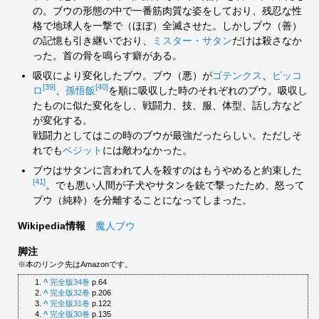
の。ブウの形態の中で一番筋肉質な姿をしており、残忍な性
格で地球人を一撃で（ほぼ）全滅させた。しかしブウ（善）
の記憶も引き継いでおり、
ミスター・サタン
だけは殺さなか
った。首の骨を鳴らす癖がある。
吸収により変化したブウ。ブウ（悪）が
ゴテンクス
、
ピッコ
[39]
[40]
ロ
、
孫悟飯
を順に吸収した時のそれぞれのブウ。吸収し
たものに似た変化をし、戦闘力、技、服、体型、話し方など
が変化する。
戦闘力としてはこの時のブウが最強だったらしい。ただしそ
れでも
ベジット
には敵わなかった。
ブウはサタンに言われて人を殺すのはもうやめると約束した
[41]
。でも悪い人間が子犬やサタンを銃で撃ったため、怒って
ブウ（純粋）を分離することになってしまった。
Wikipedia情報
魔人ブウ
脚注
※本のリンク先はAmazonです。
^
完全版34巻
p.64
^
完全版32巻
p.206
^
完全版31巻
p.122
^
完全版30巻
p.135