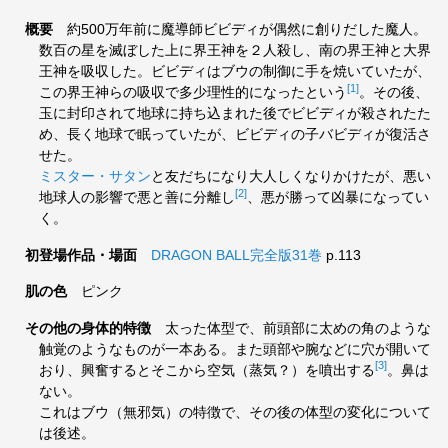
概要
約500万年前に魔導師ビビディが偶然に創りだした魔人。
数百の星を滅ぼした上に界王神を２人殺し、南の界王神と大界
王神を吸収した。ビビディはブウの制御に手を焼いていたが、
[1]
この界王神らの吸収で多少理性的になったという
。その後、
玉に封印されて地球に持ち込まれた後でビビディが殺されたた
め、長く地球で眠っていたが、ビビディの子バビディが復活さ
せた。
ミスター・サタン
と友だちになり大人しくなりかけたが、悪い
[2]
地球人の影響で悪と善に分離し
、悪が勝って凶暴になってい
く。
初登場作品・場面
DRAGON BALL完全版31巻
p.113
肌の色
ピンク
その他の身体的特徴
太った体型で、前頭部に太めの角のような
触覚のようなものが一本ある。また頭部や腕などに穴が開いて
[3]
おり、興奮するとそこから空気（蒸気？）を噴出する
。鼻は
ない。
これはブウ（無邪気）の特徴で、その後の体型の変化について
は後述。