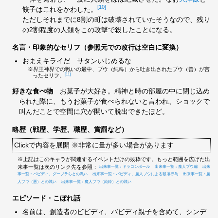
[10]
餃子はこれをかわした。
ただしそれまでに8割の町は破壊されていたそうなので、残り
の2割程度の人類をこの攻撃で殺したことになる。
名言・印象的なセリフ（参照元での改行は空白に変換）
おまえキライだ サタンいじめるな
※界王神界での戦いの最中、ブウ（純粋）から吐き出されたブウ（善）が言
[11]
ったセリフ。
好きな食べ物
お菓子が大好き。精神と時の部屋の中に閉じ込め
られた際に、もうお菓子が食べられないと言われ、ショックで
叫んだことで空間に穴が開いて脱出できたほど。
略歴（戦歴、学歴、職歴、賞罰など）
Clickで内容を展開 ※非常に量が多い場合があります
※上記はこのキャラが関連するイベントだけの抜粋です。もっと範囲を広げた出
来事一覧は次のリンク先を参照：
出来事一覧：ドラゴンボール
出来事一覧：魔人ブウ編
出来
事一覧：バビディ、ダーブラらとの戦い
出来事一覧：バビディ、魔人ブウによる破壊行為
出来事一覧：魔
人ブウ（悪）との戦い
出来事一覧：魔人ブウ（純粋）との戦い
エピソード・こぼれ話
名前は、創造者のビビディ、バビディ親子を含めて、シンデ