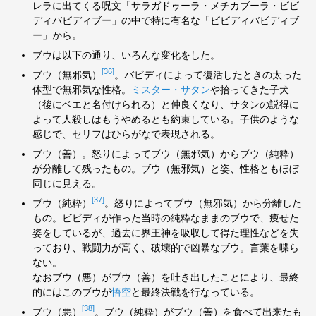
レラに出てくる呪文「サラガドゥーラ・メチカブーラ・ビビ
ディバビディブー」の中で特に有名な「ビビディバビディブ
ー」から。
ブウは以下の通り、いろんな変化をした。
[36]
ブウ（無邪気）
。バビディによって復活したときの太った
体型で無邪気な性格。
ミスター・サタン
や拾ってきた子犬
（後にベエと名付けられる）と仲良くなり、サタンの説得に
よって人殺しはもうやめるとも約束している。子供のような
感じで、セリフはひらがなで表現される。
ブウ（善）。怒りによってブウ（無邪気）からブウ（純粋）
が分離して残ったもの。ブウ（無邪気）と姿、性格ともほぼ
同じに見える。
[37]
ブウ（純粋）
。怒りによってブウ（無邪気）から分離した
もの。ビビディが作った当時の純粋なままのブウで、痩せた
姿をしているが、過去に界王神を吸収して得た理性などを失
っており、戦闘力が高く、破壊的で凶暴なブウ。言葉を喋ら
ない。
なおブウ（悪）がブウ（善）を吐き出したことにより、最終
的にはこのブウが
悟空
と最終決戦を行なっている。
[38]
ブウ（悪）
。ブウ（純粋）がブウ（善）を食べて出来たも