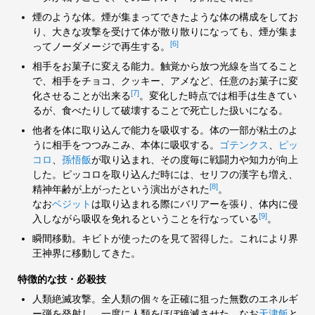
煙のような体。煙が集まってできたような体の構成をしてお
り、大きな攻撃を受けて体が散り散りになっても、煙が集ま
[6]
ってノーダメージで再生する。
相手をお菓子に変える能力。触覚から放つ光線を当てること
で、相手をチョコ、クッキー、アメなど、任意のお菓子に変
[7]
化させることが出来る
。変化した時点では相手は生きてい
るが、食べたりして破壊することで死亡した扱いになる。
他者を体に取り込んで能力を吸収する。体の一部が粘土のよ
うに相手をつつみこみ、本体に吸収する。
ゴテンクス
、
ピッ
コロ
、
孫悟飯
が取り込まれ、その度毎に戦闘力や知力が向上
した。ピッコロを取り込んだ時には、セリフの漢字も増え、
[8]
精神年齢が上がったという演出がされた
。
なお
ベジット
は取り込まれる際にバリアーを張り、体内に侵
[9]
入しながら吸収を免れるということを行なっている
。
瞬間移動。キビトが使ったのを見て習得した。これにより界
王神界に移動してきた。
特徴的な技・必殺技
人類絶滅攻撃。全人類の個々を正確に狙った無数のエネルギ
ー弾を発射し、一度に人類をほぼ絶滅させた。なお
天津飯
と