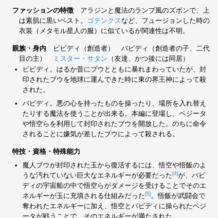
ファッションの特徴
アラジンと魔法のランプ風のズボンで、上
は素肌に黒いベスト。
ゴテンクス
など、フュージョンした時の
衣装（メタモル星人の服）に似ているが関連性は不明。
親族・身内
ビビディ（創造者） バビディ（創造者の子、二代
目の主）
ミスター・サタン
（友達、かつ後には同居）
ビビディ。はるか昔にブウとともに暴れまわっていたが、封
印されたブウを地球に運んできた時に東の界王神によって殺
された。
バビディ。悪の心を持ったものを操ったり、場所を入れ替え
たりする魔法を使うことが出来る。本編に登場し、ベジータ
や悟空らを利用して封印されたブウを開放した。のちに命令
されることに嫌気が差したブウによって殺される。
特技・資格・特殊能力
魔人ブウが封印された玉から復活するには、悟空や悟飯のよ
[4]
うな汚れていない巨大なエネルギーが必要だった
が、バビ
ディの宇宙船の中で悟空らがダメージを受けることでそのエ
[5]
ネルギーが玉に充填される仕組みだった
。悟飯が武闘会で
奪われたエネルギーに加え、悟空とバビディに操られたベジ
ータが戦うことで、そのエネルギーが満たされた。