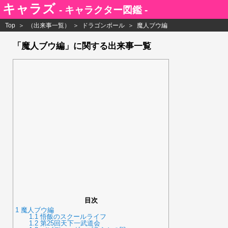
キャラズ
- キャラクター図鑑 -
Top
（出来事一覧）
ドラゴンボール
魔人ブウ編
「魔人ブウ編」に関する出来事一覧
目次
1
魔人ブウ編
1.1
悟飯のスクールライフ
1.2
第25回天下一武道会