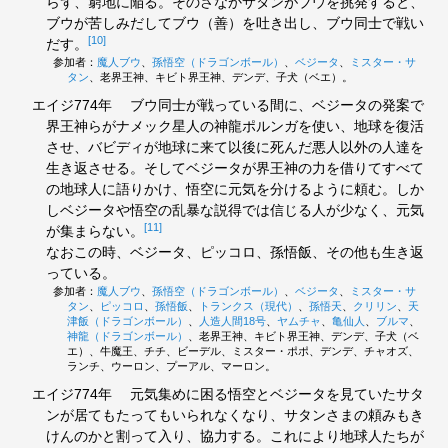
らず、窮地に陥る。そのさなかサタンがブウを挑発すると、
ブウが苦しみだしてブウ（善）を吐き出し、ブウ同士で戦い
[10]
だす。
参加者：
魔人ブウ
、
孫悟空（ドラゴンボール）
、
ベジータ
、
ミスター・サ
タン
、老界王神、キビト界王神、デンデ、子犬（ベエ）。
エイジ774年
ブウ同士が戦っている間に、ベジータの発案で
界王神らがナメック星人の神龍ポルンガを使い、地球を復活
させ、バビディが地球に来て以後に死んだ悪人以外の人達を
生き返させる。そしてベジータが界王神の力を借りてすべて
の地球人に語りかけ、悟空に元気を分けるように頼む。しか
しベジータや悟空の乱暴な説得では信じる人が少なく、元気
[11]
が集まらない。
なおこの時、ベジータ、ピッコロ、孫悟飯、その他も生き返
っている。
参加者：
魔人ブウ
、
孫悟空（ドラゴンボール）
、
ベジータ
、
ミスター・サ
タン
、
ピッコロ
、
孫悟飯
、
トランクス（現代）
、
孫悟天
、
クリリン
、
天
津飯（ドラゴンボール）
、
人造人間18号
、
ヤムチャ
、
亀仙人
、
ブルマ
、
神龍（ドラゴンボール）
、老界王神、キビト界王神、デンデ、子犬（ベ
エ）、牛魔王、チチ、ビーデル、ミスター・ポポ、デンデ、チャオズ、
ランチ、ウーロン、プーアル、マーロン。
エイジ774年
元気集めに困る悟空とベジータを見ていたサタ
ンが居てもたってもいられなくなり、サタンさまの頼みもき
けんのかと割って入り、協力する。これにより地球人たちが