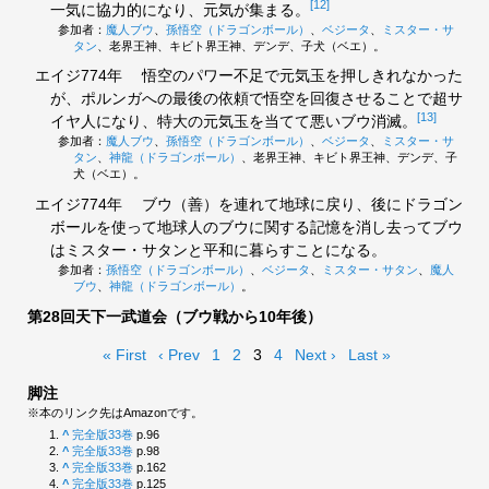
[12]
一気に協力的になり、元気が集まる。
参加者：
魔人ブウ
、
孫悟空（ドラゴンボール）
、
ベジータ
、
ミスター・サ
タン
、老界王神、キビト界王神、デンデ、子犬（ベエ）。
エイジ774年
悟空のパワー不足で元気玉を押しきれなかった
が、ポルンガへの最後の依頼で悟空を回復させることで超サ
[13]
イヤ人になり、特大の元気玉を当てて悪いブウ消滅。
参加者：
魔人ブウ
、
孫悟空（ドラゴンボール）
、
ベジータ
、
ミスター・サ
タン
、
神龍（ドラゴンボール）
、老界王神、キビト界王神、デンデ、子
犬（ベエ）。
エイジ774年
ブウ（善）を連れて地球に戻り、後にドラゴン
ボールを使って地球人のブウに関する記憶を消し去ってブウ
はミスター・サタンと平和に暮らすことになる。
参加者：
孫悟空（ドラゴンボール）
、
ベジータ
、
ミスター・サタン
、
魔人
ブウ
、
神龍（ドラゴンボール）
。
第28回天下一武道会（ブウ戦から10年後）
« First
‹ Prev
1
2
3
4
Next ›
Last »
脚注
※本のリンク先はAmazonです。
^
完全版33巻
p.96
^
完全版33巻
p.98
^
完全版33巻
p.162
^
完全版33巻
p.125