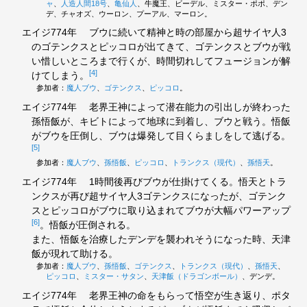
ャ
、
人造人間18号
、
亀仙人
、牛魔王、ビーデル、ミスター・ポポ、デン
デ、チャオズ、ウーロン、プーアル、マーロン。
エイジ774年
ブウに続いて精神と時の部屋から超サイヤ人3
のゴテンクスとピッコロが出てきて、ゴテンクスとブウが戦
い惜しいところまで行くが、時間切れしてフュージョンが解
[4]
けてしまう。
参加者：
魔人ブウ
、
ゴテンクス
、
ピッコロ
。
エイジ774年
老界王神によって潜在能力の引出しが終わった
孫悟飯が、キビトによって地球に到着し、ブウと戦う。悟飯
がブウを圧倒し、ブウは爆発して目くらましをして逃げる。
[5]
参加者：
魔人ブウ
、
孫悟飯
、
ピッコロ
、
トランクス（現代）
、
孫悟天
。
エイジ774年
1時間後再びブウが仕掛けてくる。悟天とトラ
ンクスが再び超サイヤ人3ゴテンクスになったが、ゴテンク
スとピッコロがブウに取り込まれてブウが大幅パワーアップ
[6]
。悟飯が圧倒される。
また、悟飯を治療したデンデを襲われそうになった時、天津
飯が現れて助ける。
参加者：
魔人ブウ
、
孫悟飯
、
ゴテンクス
、
トランクス（現代）
、
孫悟天
、
ピッコロ
、
ミスター・サタン
、
天津飯（ドラゴンボール）
、デンデ。
エイジ774年
老界王神の命をもらって悟空が生き返り、ポタ