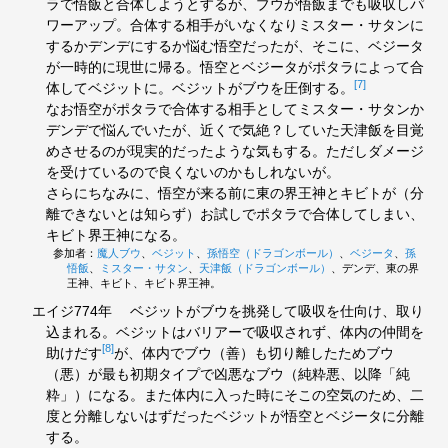
ラで悟飯と合体しようとするが、ブウが悟飯までも吸収しパ
ワーアップ。合体する相手がいなくなりミスター・サタンに
するかデンデにするか悩む悟空だったが、そこに、ベジータ
が一時的に現世に帰る。悟空とベジータがポタラによって合
[7]
体してベジットに。ベジットがブウを圧倒する。
なお悟空がポタラで合体する相手としてミスター・サタンか
デンデで悩んでいたが、近くで気絶？していた天津飯を目覚
めさせるのが現実的だったような気もする。ただしダメージ
を受けているので良くないのかもしれないが。
さらにちなみに、悟空が来る前に東の界王神とキビトが（分
離できないとは知らず）お試しでポタラで合体してしまい、
キビト界王神になる。
参加者：
魔人ブウ
、
ベジット
、
孫悟空（ドラゴンボール）
、
ベジータ
、
孫
悟飯
、
ミスター・サタン
、
天津飯（ドラゴンボール）
、デンデ、東の界
王神、キビト、キビト界王神。
エイジ774年
ベジットがブウを挑発して吸収を仕向け、取り
込まれる。ベジットはバリアーで吸収されず、体内の仲間を
[8]
助けだす
が、体内でブウ（善）も切り離したためブウ
（悪）が最も初期タイプで凶悪なブウ（純粋悪、以降「純
粋」）になる。また体内に入った時にそこの空気のため、二
度と分離しないはずだったベジットが悟空とベジータに分離
する。