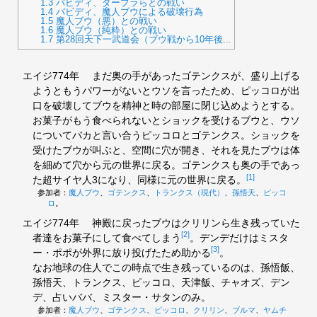
1.3
バビディ、ダーブラらとの戦い
1.4
バビディ、魔人ブウによる破壊行為
1.5
魔人ブウ（悪）との戦い
1.6
魔人ブウ（純粋）との戦い
1.7
第28回天下一武道会（ブウ戦から10年後...
エイジ774年
まだ奥の手があったゴテンクスが、盛り上げる
ようともうパワーがないとウソを言ったため、ピッコロが出
口を破壊してブウを精神と時の部屋に閉じ込めようとする。
お菓子がもう食べられないとショックを受けるブウと、ウソ
についてバカと言い合うピッコロとゴテンクス。ショックを
受けたブウが叫ぶと、空間に穴が開き、それを見たブウは体
を細めて穴から元の世界に戻る。ゴテンクスも奥の手であっ
[1]
た超サイヤ人3になり、同様に元の世界に戻る。
参加者：
魔人ブウ
、
ゴテンクス
、
トランクス（現代）
、
孫悟天
、
ピッコ
ロ
。
エイジ774年
神殿に戻ったブウはクリリンら生き残っていた
[2]
者達をお菓子にして食べてしまう
。デンデだけはミスタ
[3]
ー・ポポが外界に放り投げたため助かる
。
なお地球の住人でこの時点で生き残っているのは、孫悟飯、
孫悟天、トランクス、ピッコロ、天津飯、チャオズ、デン
デ、占いババ、ミスター・サタンのみ。
参加者：
魔人ブウ
、
ゴテンクス
、
ピッコロ
、
クリリン
、
ブルマ
、
ヤムチ