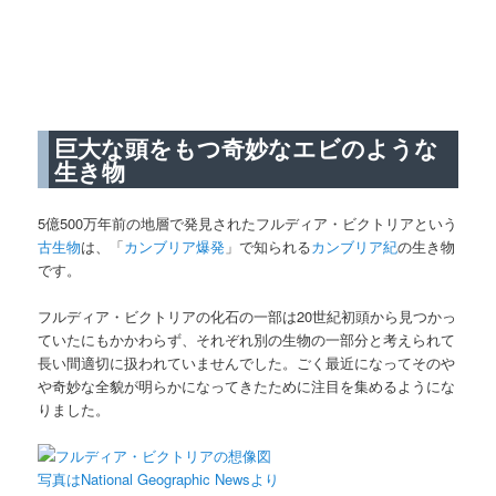
巨大な頭をもつ奇妙なエビのような
生き物
5億500万年前の地層で発見されたフルディア・ビクトリアという
古生物
は、「
カンブリア爆発
」で知られる
カンブリア紀
の生き物
です。
フルディア・ビクトリアの化石の一部は20世紀初頭から見つかっ
ていたにもかかわらず、それぞれ別の生物の一部分と考えられて
長い間適切に扱われていませんでした。ごく最近になってそのや
や奇妙な全貌が明らかになってきたために注目を集めるようにな
りました。
写真はNational Geographic Newsより