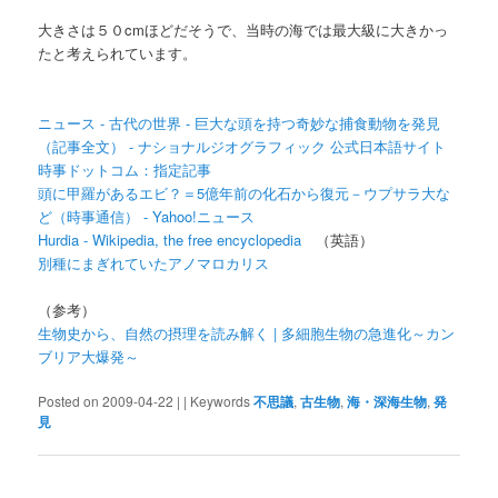
大きさは５０cmほどだそうで、当時の海では最大級に大きかっ
たと考えられています。
ニュース - 古代の世界 - 巨大な頭を持つ奇妙な捕食動物を発見
（記事全文） - ナショナルジオグラフィック 公式日本語サイト
時事ドットコム：指定記事
頭に甲羅があるエビ？＝5億年前の化石から復元－ウプサラ大な
ど（時事通信） - Yahoo!ニュース
Hurdia - Wikipedia, the free encyclopedia
（英語）
別種にまぎれていたアノマロカリス
（参考）
生物史から、自然の摂理を読み解く | 多細胞生物の急進化～カン
ブリア大爆発～
Posted on 2009-04-22 |
| Keywords
不思議
,
古生物
,
海・深海生物
,
発
見