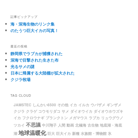
記事ピックアップ
海・深海生物のリンク集
のたうつ巨大イカの写真！
最近の投稿
静岡県でラブカが捕獲された
深海で目撃された生きた布
光るサメの謎
日本に帰属する大陸棚が拡大された
クジラ牧場
TAG CLOUD
JAMSTEC
しんかい6500
その他
イカ
イルカ
ウバザメ
ギンザメ
クジラ
クラゲ
コウモリダコ
サメ
ダイオウイカ
ダイオウホウズキ
イカ
フクロウナギ
プランクトン
メガマウス
ラブカ
リュウグウノ
不思議
ツカイ
中川翔子
人間
動画
北極海
古生物
地底湖・海底
地球温暖化
湖
巨大
巨大イカ
新種
水族館・博物館
氷